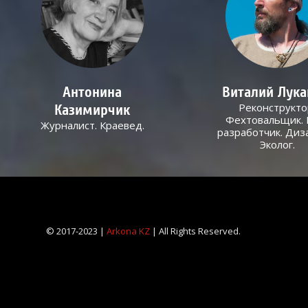
Антонина
Виталий Лук
Реконструкто
Казимирчик
Фехтовальщик. 
Журналист. Краевед.
разработчик. Диз
Эколог.
© 2017-2023 |
Arkona KZ
| All Rights Reserved.