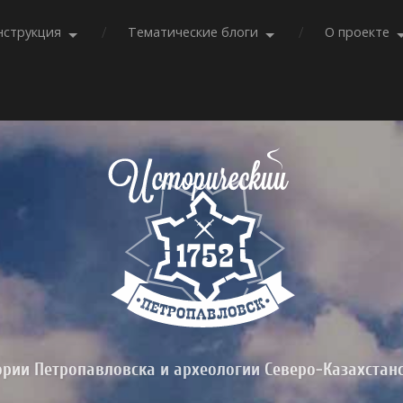
нструкция
Тематические блоги
О проекте
ории Петропавловска и археологии Северо-Казахстан