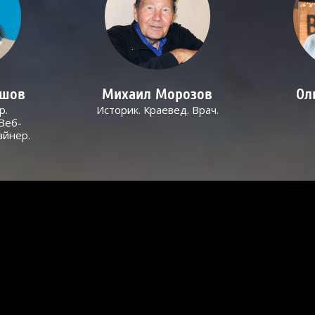
ашов
Михаил Морозов
Ол
р.
Историк. Краевед. Врач.
Веб-
айнер.