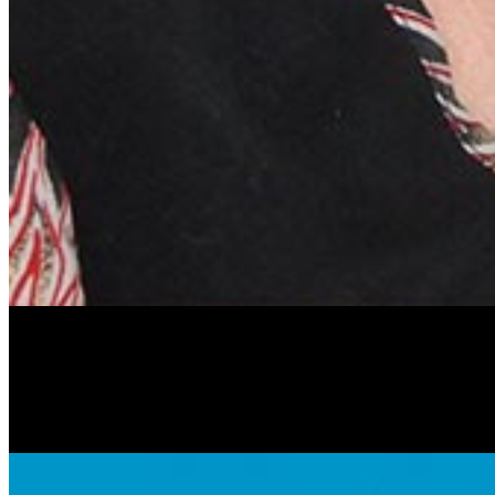
Антонина Казимирчик
Журналист. Краевед.