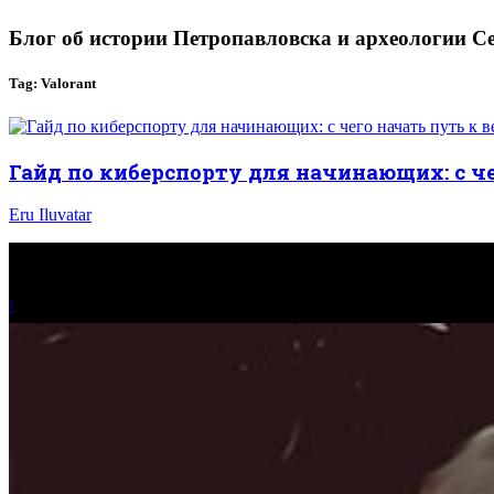
Блог об истории Петропавловска и археологии С
Tag: Valorant
Гайд по киберспорту для начинающих: с ч
Eru Iluvatar
!