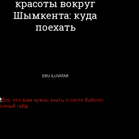
красоты вокруг
Шымкента: куда
поехать
ERU ILUVATAR