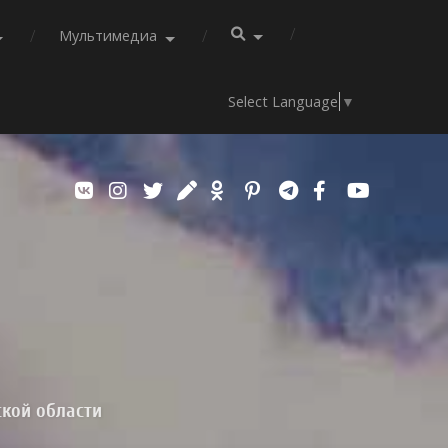
Мультимедиа
Select Language
▼
ской области