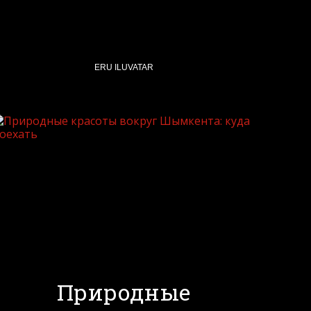
ERU ILUVATAR
Природные