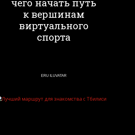
чего начать путь
к вершинам
виртуального
спорта
ERU ILUVATAR