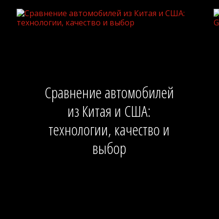
Сравнение автомобилей
из Китая и США:
технологии, качество и
выбор