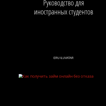
Руководство для
иностранных студентов
ERU ILUVATAR