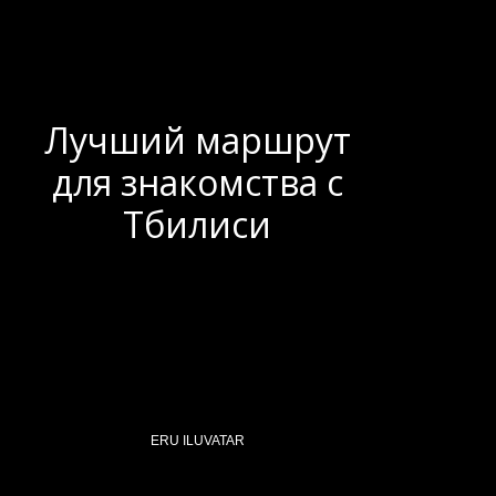
Лучший маршрут
для знакомства с
Тбилиси
ERU ILUVATAR