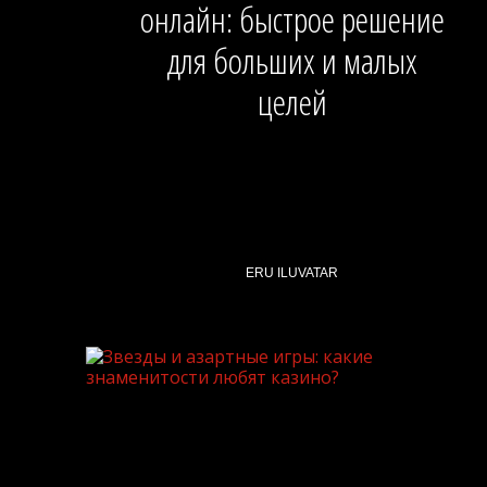
онлайн: быстрое решение
для больших и малых
целей
ERU ILUVATAR