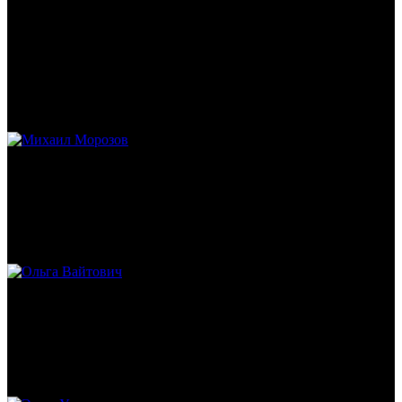
Виталий Лукашов
Реконструктор. Фехтовальщик. Веб-разработчик. Дизайнер.
Эколог.
Михаил Морозов
Историк. Краевед. Врач.
Ольга Вайтович
Журналист.