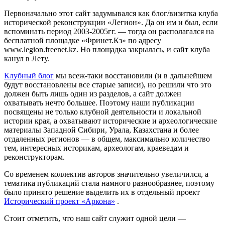
Первоначально этот сайт задумывался как блог/визитка клуба
исторической реконструкции «Легион». Да он им и был, если
вспоминать период 2003-2005гг. — тогда он располагался на
бесплатной площадке «Фринет.Кз» по адресу
www.legion.freenet.kz. Но площадка закрылась, и сайт клуба
канул в Лету.
Клубный блог
мы всеж-таки восстановили (и в дальнейшем
будут восстановлены все старые записи), но решили что это
должен быть лишь один из разделов, а сайт должен
охватывать нечто большее. Поэтому наши публикации
посвящены не только клубной деятельности и локальной
истории края, а охватывают исторические и археологические
материалы Западной Сибири, Урала, Казахстана и более
отдаленных регионов — в общем, максимально количество
тем, интересных историкам, археологам, краеведам и
реконструкторам.
Со временем коллектив авторов значительно увеличился, а
тематика публикаций стала намного разнообразнее, поэтому
было принято решение выделить их в отдельный проект
Исторический проект «Аркона»
.
Стоит отметить, что наш сайт служит одной цели —