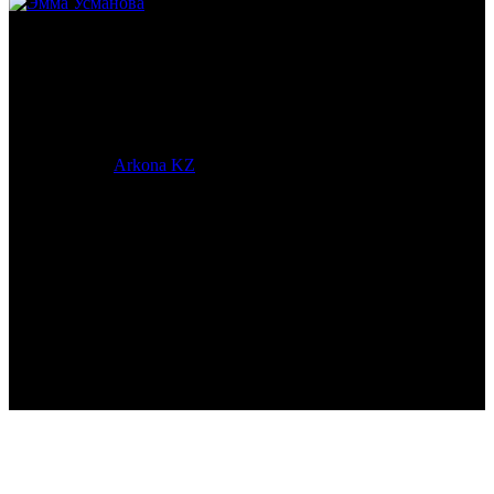
Эмма Усманова
Археолог. Реконструктор.
© 2017-2023 |
Arkona KZ
| All Rights Reserved.
Подробная статистика >
Return to Top ▲