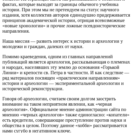
фактах, которые выходят за границы обычного учебника
истории. При этом мы не претендуем на статус научного
издания, хотя коллектив авторов единодушно придерживается
принципов академической истории, отрицая всевозможные
«новые хронологии» и прочие ложные псевдоисторические
направления.
Наша миссия — развить интерес к истории и археологии у
молодежи и граждан, далеких от науки.
Помимо краеведения, одним из главных направлений
публикаций является археология, рассказывающая о племенах
и народах, населявших эту землю до основания «Горькой
Линии» и крепости св. Петра в частности. И как следствие —
ряд материалов посвящен «практическим направлениям»
истории и археологии — экспериментальной археологии и
исторической реконструкции.
Говоря об археологии, считаем своим долгом заострить
внимание на таком неприятном явлении, как «черная
археология». Официальное мнение администрации сайта по
мнению «черных археологов» также единогласно: «копатели»
есть вредители, совершающие преступление против науки и
общества в целом. Поэтому данное «хобби» рассматривается
нами сугубо в негативном ключе.