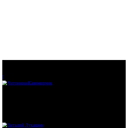
!
Антонина Казимирчик
Журналист. Краевед.