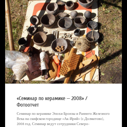
«Семинар по керамике — 2008» /
Фотоотчет
Семинар по керамике Эпохи Бронзы и Раннего Железного
Века на скифском городище «Ак-Ирий» (с.Долматово),
2008 год. Семинар ведут сотрудники Северо-