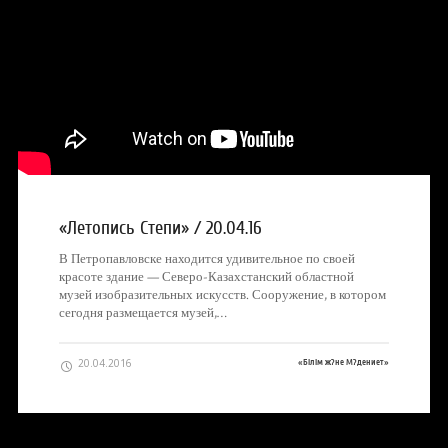
«Летопись Степи» / 20.04.16
В Петропавловске находится удивительное по своей
красоте здание — Северо-Казахстанский областной
музей изобразительных искусств. Сооружение, в котором
сегодня размещается музей,…
20.04.2016
«Білім ж?не М?дениет»