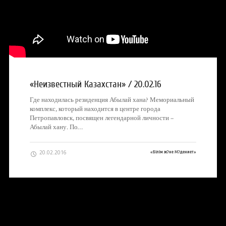
«Неизвестный Казахстан» / 20.02.16
Где находилась резиденция Абылай хана? Мемориальный
комплекс, который находится в центре города
Петропавловск, посвящен легендарной личности –
Абылай хану. По…
20.02.2016
«Білім ж?не М?дениет»