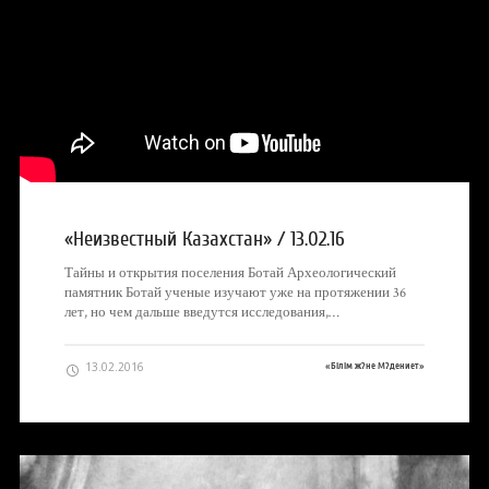
«Неизвестный Казахстан» / 13.02.16
Тайны и открытия поселения Ботай Археологический
памятник Ботай ученые изучают уже на протяжении 36
лет, но чем дальше введутся исследования,…
13.02.2016
«Білім ж?не М?дениет»