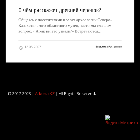
О чём расскажет древний черепок?
Общаясь с посетителями в залах археологии Северо-
Казахстанского областного музея, часто мы слышим
вопрос: « А как вы это узнали?» Встречаются…
12.05.2007
Владимир Растегняев
© 2017-2023 |
Arkona KZ
| All Rights Reserved.