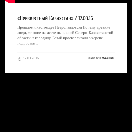
«Неизвестный Казахстан» / 12.03.16
Прошлое и настоящее Петропавловска Почему древние
люди, жившие на месте нынешней Северо-Казахстанской
области, в городище Ботай просверливали в черепе
подростка…
12.03.2016
«Білім ж?не М?дениет»