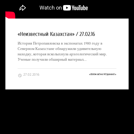
«Неизвестный Казахстан» / 27.02.16
История Петропавловска в экспонатах 1980 году в
Северном Казахстане обнаружили удивительную
находку, которая всколыхнула археологический мир.
Ученые получили обширный материал…
27.02.2016
«Білім ж?не М?дениет»