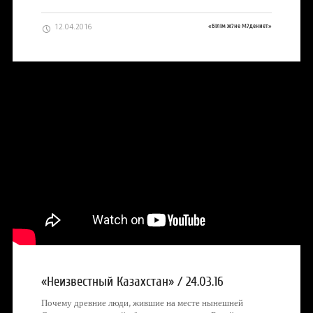
12.04.2016
«Білім ж?не М?дениет»
«Неизвестный Казахстан» / 24.03.16
Почему древние люди, жившие на месте нынешней