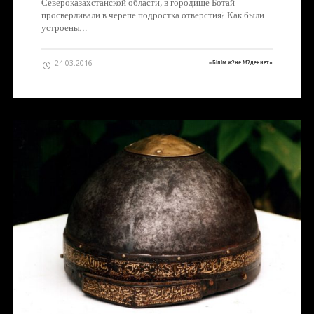
Североказахстанской области, в городище Ботай
просверливали в черепе подростка отверстия? Как были
устроены…
24.03.2016
«Білім ж?не М?дениет»