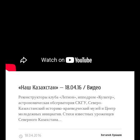
«Наш Казахстан» — 18.04.16 / Видео
Реконструкторы клуба «Легион», ипподром «Кулагер»,
астрономическая обсерватория СКГУ, Северо-
Казахстанский историко-краеведческий музей и Центр
молодежных инициатив. Стихи известных уроженцев
Северного Казахстана…
18.04.2016
Виталий Лукашов