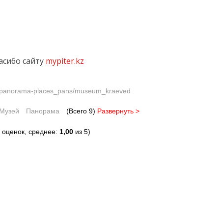
асибо сайту
mypiter.kz
-3D-panorama-places_pans/museum_kraeved
Музей
Панорама
(Всего 9)
Развернуть >
оценок, среднее:
1,00
из 5)