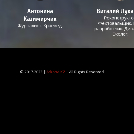
Антонина
Виталий Лук
Реконструкто
Казимирчик
Фехтовальщик. 
Журналист. Краевед.
разработчик. Диз
Эколог.
© 2017-2023 |
Arkona KZ
| All Rights Reserved.