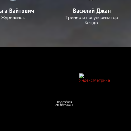
ьга Вайтович
Василий Джан
Журналист.
Тренер и популяризатор
Кендо.
Подробная
статистика >