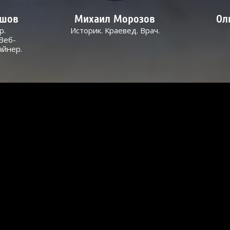
ашов
Михаил Морозов
Ол
р.
Историк. Краевед. Врач.
Веб-
айнер.