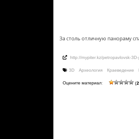
За столь отличную панораму сп
http://mypiter.kz/petropavlovsk
3D
Археология
Краеведение
Оцените материал:
(
2