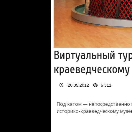
Виртуальный тур
краеведческому
20.05.2012
6 311
Под катом — непосредственно 
историко-краеведческому музе