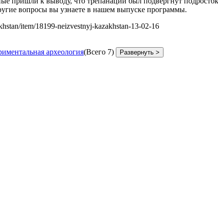
ые пришли к выводу, что трепанации был подвергнут подросток,
другие вопросы вы узнаете в нашем выпуске программы.
akhstan/item/18199-neizvestnyj-kazakhstan-13-02-16
риментальная археология
(Всего 7)
Развернуть >