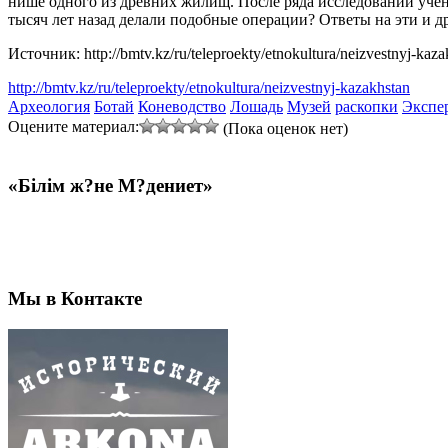
нише одного из древних жилищ. После ряда исследований учен
тысяч лет назад делали подобные операции? Ответы на эти и 
Источник: http://bmtv.kz/ru/teleproekty/etnokultura/neizvestnyj-kaz
http://bmtv.kz/ru/teleproekty/etnokultura/neizvestnyj-kazakhstan
Археология
Ботай
Коневодство
Лошадь
Музей
раскопки
Экспе
Оцените материал:
(Пока оценок нет)
«Білім ж?не М?дениет»
Мы в Контакте