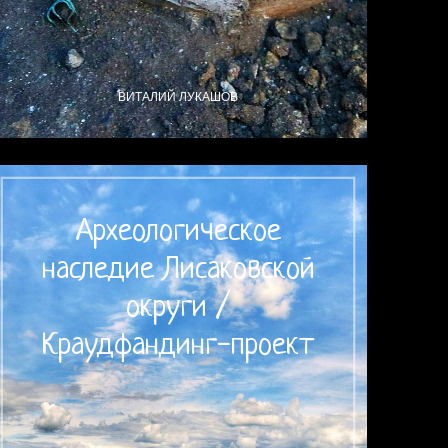
ВИТАЛИЙ ЛУКАШОВ
Археологическое
наследие Лисаковской
округи /
Краудфандинг-проект