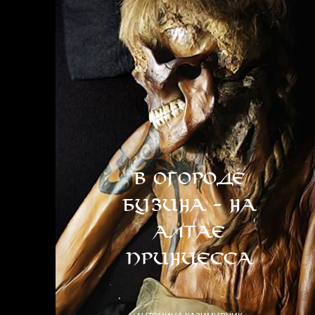
В огороде
бузина - на
Алтае
принцесса