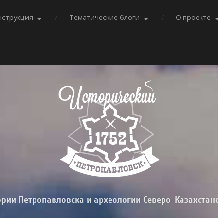
нструкция
Тематические блоги
О проекте
ории Петропавловска и археологии Северо-Казахстан