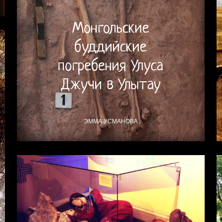
Монгольские
буддийские
погребения Улуса
Джучи в Улытау
ЭММА УСМАНОВА