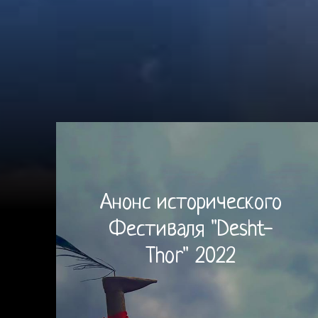
Анонс исторического
Фестиваля "Desht-
Thor" 2022