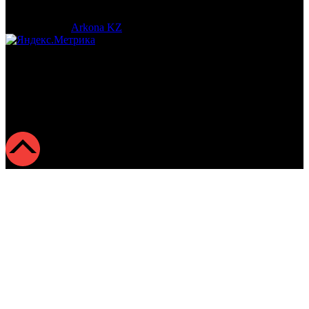
© 2017-2023 |
Arkona KZ
| All Rights Reserved.
Подробная статистика >
Return to Top ▲