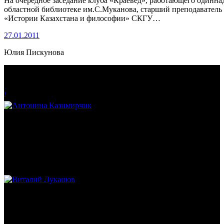
На очередное заседание клуба «Краевед», работающего одинна
областной библиотеке им.С.Муканова, старший преподаватель
«Истории Казахстана и философии» СКГУ…
27.01.2011
Юлия Пискунова
!
Антонина Казимирчик
Журналист. Краевед.
Виталий Лукашов