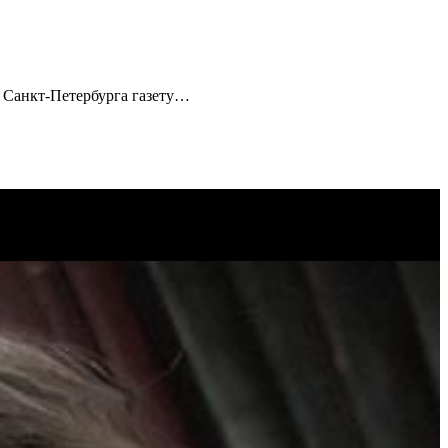
х Санкт-Петербурга газету…