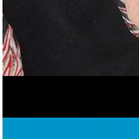
Антонина Казимирчик
Журналист. Краевед.