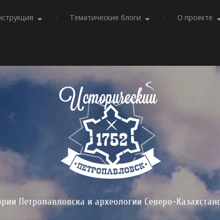
нструкция
Тематические блоги
О проекте
ории Петропавловска и археологии Северо-Казахстан