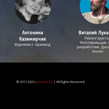
Антонина
Виталий Лук
Реконструкто
Казимирчик
Фехтовальщик. 
Журналист. Краевед.
разработчик. Диз
Эколог.
© 2017-2023 |
Arkona KZ
| All Rights Reserved.