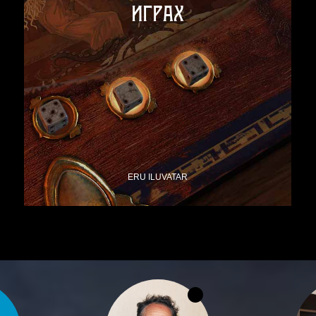
играх
ERU ILUVATAR