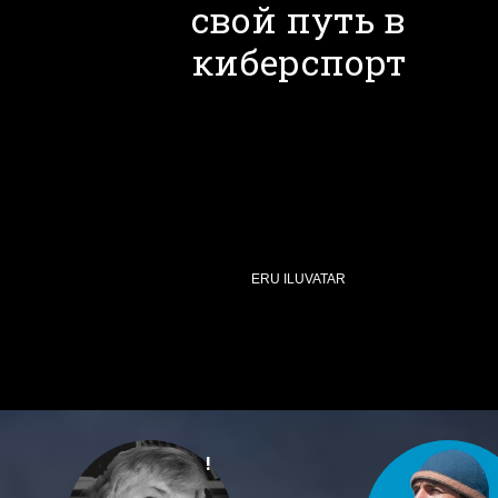
свой путь в
киберспорт
ERU ILUVATAR
!