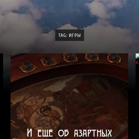
TAG: ИГРЫ
И еще об азартных