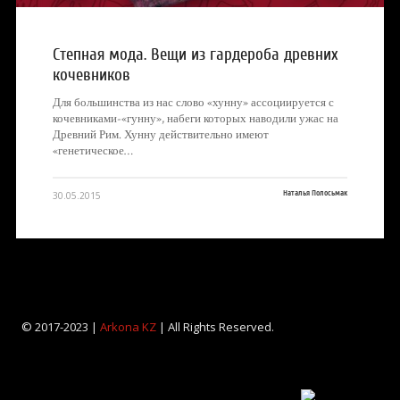
Степная мода. Вещи из гардероба древних
кочевников
Для большинства из нас слово «хунну» ассоциируется с
кочевниками-«гунну», набеги которых наводили ужас на
Древний Рим. Хунну действительно имеют
«генетическое…
Наталья Полосьмак
30.05.2015
© 2017-2023 |
Arkona KZ
| All Rights Reserved.