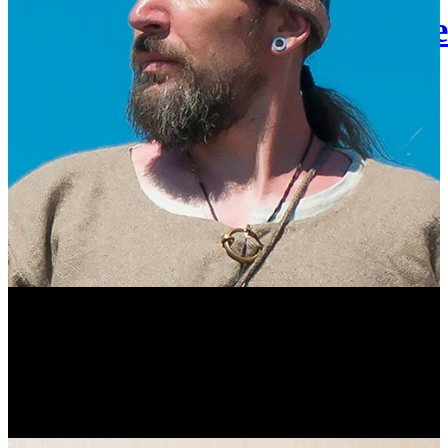
Правнучка Пушкина в С
Казахстане
Антонина Казимирчик
Виталий Лукашов
Реконструктор. Фехтовальщик. Веб-разработчик. Дизайнер.
Эколог.