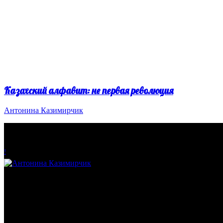
Казахский алфавит: не первая революция
Антонина Казимирчик
!
Антонина Казимирчик
Журналист. Краевед.