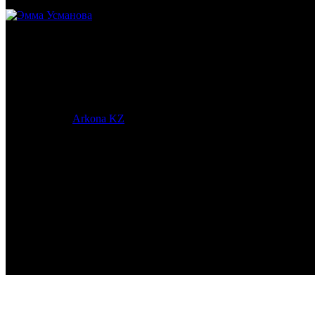
Эмма Усманова
Археолог. Реконструктор.
© 2017-2023 |
Arkona KZ
| All Rights Reserved.
Подробная статистика >
Return to Top ▲