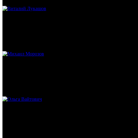
Виталий Лукашов
Реконструктор. Фехтовальщик. Веб-разработчик. Дизайнер. Эко
Михаил Морозов
Историк. Краевед. Врач.
Ольга Вайтович
Журналист.