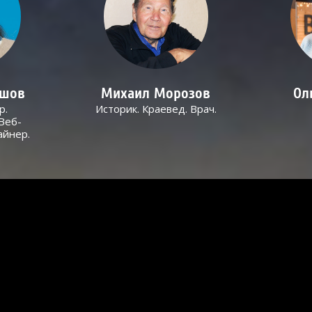
ашов
Михаил Морозов
Ол
р.
Историк. Краевед. Врач.
Веб-
айнер.