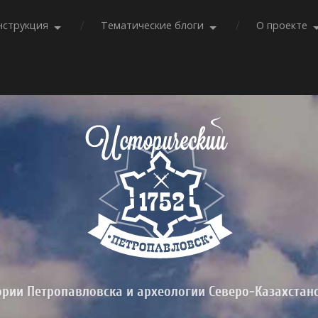
нструкция
Тематические блоги
О проекте
ории Петропавловска и археологии Северо-Казахстан