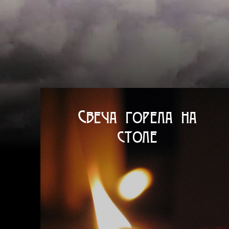
Свеча горела на
столе