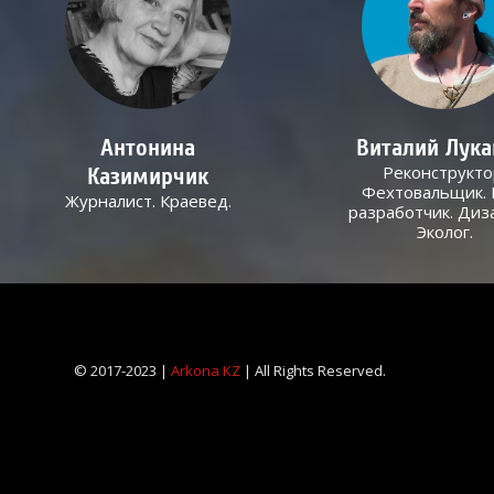
Антонина
Виталий Лук
Реконструкто
Казимирчик
Фехтовальщик. 
Журналист. Краевед.
разработчик. Диз
Эколог.
© 2017-2023 |
Arkona KZ
| All Rights Reserved.