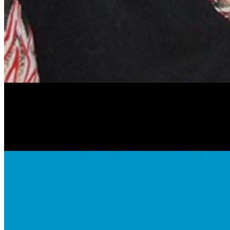
Антонина Казимирчик
Журналист. Краевед.