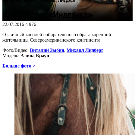
Виталий Зыбин , Михаил Лидберг
Фотосессия «Индеанка»
22.07.2016
4 976
Отличный косплей собирательного образа коренной
жительницы Североамериканского континента.
Фото/Видео:
Виталий Зыбин
,
Михаил Лидберг
Модель:
Алина Браун
Больше фото >