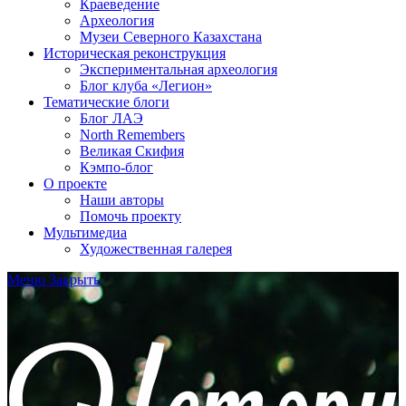
Краеведение
Археология
Музеи Северного Казахстана
Историческая реконструкция
Экспериментальная археология
Блог клуба «Легион»
Тематические блоги
Блог ЛАЭ
North Remembers
Великая Скифия
Кэмпо-блог
О проекте
Наши авторы
Помочь проекту
Мультимедиа
Художественная галерея
Меню
Закрыть