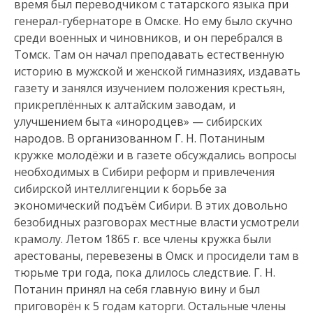
время был переводчиком с татарского языка при
генерал-губернаторе в Омске. Но ему было скучно
среди военных и чиновников, и он перебрался в
Томск. Там он начал преподавать естественную
историю в мужской и женской гимназиях, издавать
газету и занялся изучением положения крестьян,
прикреплённых к алтайским заводам, и
улучшением быта «инородцев» — сибирских
народов. В организованном Г. Н. Потаниным
кружке молодёжи и в газете обсуждались вопросы
необходимых в Сибири реформ и привлечения
сибирской интеллигенции к борьбе за
экономический подъём Сибири. В этих довольно
безобидных разговорах местные власти усмотрели
крамолу. Летом 1865 г. все члены кружка были
арестованы, перевезены в Омск и просидели там в
тюрьме три года, пока длилось следствие. Г. Н.
Потанин принял на себя главную вину и был
приговорён к 5 годам каторги. Остальные члены