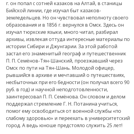
г. он попал с сотней казаков на Алтай, в станицы
Бийской линии, где изучал быт казаков-
земледельцев. Но он чувствовал неполноту своего
образования и в 1856 г. вернулся в Омск. Здесь он
изучал тюркские языки, много читал, разбирал
архивы, извлекая оттуда интересные материалы по
истории Сибири и Джунгарии. За этой работой
застал его знаменитый географ и путешественник
П. П. Семёнов-Тян-Шанский, проезжавший через
Омск по пути на Тян-Шань. Молодой офицер,
рывшийся в архиве и мечтавший о путешествиях,
несбыточных при его бедности (он получал всего 90
руб. в год) и научной неподготовленности,
заинтересовал П. П. Семёнова. Он словом и делом
поддержал стремление Г. Н. Потанина учиться,
помог ему освободиться от военной службы «по
слабому здоровью» и переехать в университетский
город. А ведь юноше предстояло служить 25 лет!