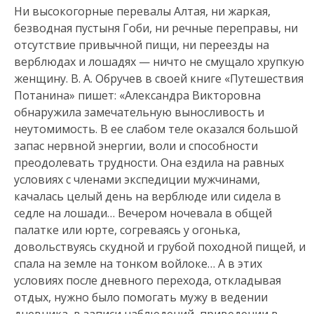
Ни высокогорные перевалы Алтая, ни жаркая,
безводная пустыня Гоби, ни речные переправы, ни
отсутствие привычной пищи, ни переезды на
верблюдах и лошадях — ничто не смущало хрупкую
женщину. В. А. Обручев в своей книге «Путешествия
Потанина» пишет: «Александра Викторовна
обнаружила замечательную выносливость и
неутомимость. В ее слабом теле оказался большой
запас нервной энергии, воли и способности
преодолевать трудности. Она ездила на равных
условиях с членами экспедиции мужчинами,
качалась целый день на верблюде или сидела в
седле на лошади… Вечером ночевала в общей
палатке или юрте, согреваясь у огонька,
довольствуясь скудной и грубой походной пищей, и
спала на земле на тонком войлоке… А в этих
условиях после дневного перехода, откладывая
отдых, нужно было помогать мужу в ведении