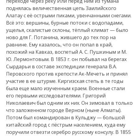
переходе через реку Или перед ним из тумана
поднялась величественная цепь Заилийского
Алатау с её острыми пиками, увенчанными снегами.
Всё это: вершины, бурные потоки с водопадами,
ущелья, скалистые склоны, тёплый климат — было
ново для Г. Потанина, жившего до тех пор на
равнине. Ему казалось, что он попал в край,
похожий на Кавказ, воспетый А. С. Пушкиным и М.
Ю. Лермонтовым. В 1853 г. он побывал на берегах
Сырдарьи в составе экспедиции генерала В.А.
Перовского против крепости Ак-Мечеть и принял
участие в ее штурме. Киргизская степь в те годы
была еще мало изученным краем. Военные стали
его первыми исследователями. Григорий
Николаевич был одним их них. Он зимовал в только
что заложенном городе Верном (ныне Алматы).
Потом был командирован в Кульджу — большой
китайский город с пёстрым населением, куда ему
поручили отвезти серебро русскому консулу. В 1855