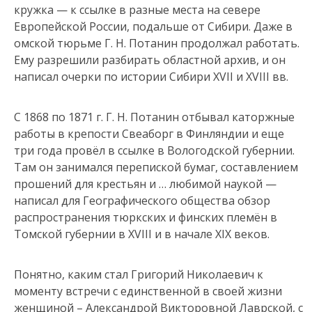
кружка — к ссылке в разные места на севере
Европейской России, подальше от Сибири. Даже в
омской тюрьме Г. Н. Потанин продолжал работать.
Ему разрешили разбирать областной архив, и он
написал очерки по истории Сибири XVII и XVIII вв.
С 1868 по 1871 г. Г. Н. Потанин отбывал каторжные
работы в крепости Свеаборг в Финляндии и еще
три года провёл в ссылке в Вологодской губернии.
Там он занимался перепиской бумаг, составлением
прошений для крестьян и … любимой наукой —
написал для Географического общества обзор
распространения тюркских и финских племён в
Томской губернии в XVIII и в начале XIX веков.
Понятно, каким стал Григорий Николаевич к
моменту встречи с единственной в своей жизни
женщиной – Александрой Викторовной Лаврской, с