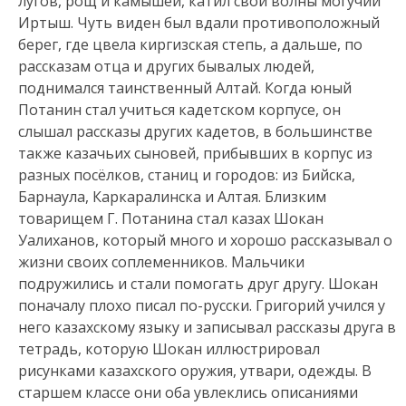
лугов, рощ и камышей, катил свои волны могучий
Иртыш. Чуть виден был вдали противоположный
берег, где цвела киргизская степь, а дальше, по
рассказам отца и других бывалых людей,
поднимался таинственный Алтай. Когда юный
Потанин стал учиться кадетском корпусе, он
слышал рассказы других кадетов, в большинстве
также казачьих сыновей, прибывших в корпус из
разных посёлков, станиц и городов: из Бийска,
Барнаула, Каркаралинска и Алтая. Близким
товарищем Г. Потанина стал казах Шокан
Уалиханов, который много и хорошо рассказывал о
жизни своих соплеменников. Мальчики
подружились и стали помогать друг другу. Шокан
поначалу плохо писал по-русски. Григорий учился у
него казахскому языку и записывал рассказы друга в
тетрадь, которую Шокан иллюстрировал
рисунками казахского оружия, утвари, одежды. В
старшем классе они оба увлеклись описаниями