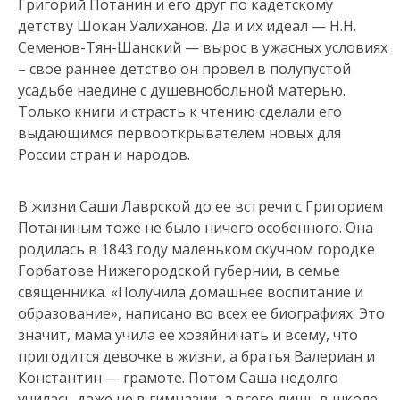
Григорий Потанин и его друг по кадетскому
детству Шокан Уалиханов. Да и их идеал — Н.Н.
Семенов-Тян-Шанский — вырос в ужасных условиях
– свое раннее детство он провел в полупустой
усадьбе наедине с душевнобольной матерью.
Только книги и страсть к чтению сделали его
выдающимся первооткрывателем новых для
России стран и народов.
В жизни Саши Лаврской до ее встречи с Григорием
Потаниным тоже не было ничего особенного. Она
родилась в 1843 году маленьком скучном городке
Горбатове Нижегородской губернии, в семье
священника. «Получила домашнее воспитание и
образование», написано во всех ее биографиях. Это
значит, мама учила ее хозяйничать и всему, что
пригодится девочке в жизни, а братья Валериан и
Константин — грамоте. Потом Саша недолго
училась даже не в гимназии, а всего лишь в школе