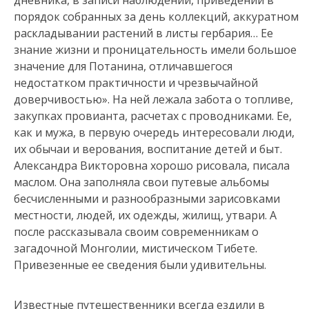
дневника, в записи наблюдений, приведении в
порядок собранных за день коллекций, аккуратном
раскладывании растений в листы гербария… Ее
знание жизни и проницательность имели большое
значение для Потанина, отличавшегося
недостатком практичности и чрезвычайной
доверчивостью». На ней лежала забота о топливе,
закупках провианта, расчетах с проводниками. Ее,
как и мужа, в первую очередь интересовали люди,
их обычаи и верования, воспитание детей и быт.
Александра Викторовна хорошо рисовала, писала
маслом. Она заполняла свои путевые альбомы
бесчисленными и разнообразными зарисовками
местности, людей, их одежды, жилищ, утвари. А
после рассказывала своим современникам о
загадочной Монголии, мистическом Тибете.
Привезенные ее сведения были удивительны.
Известные путешественники всегда ездили в