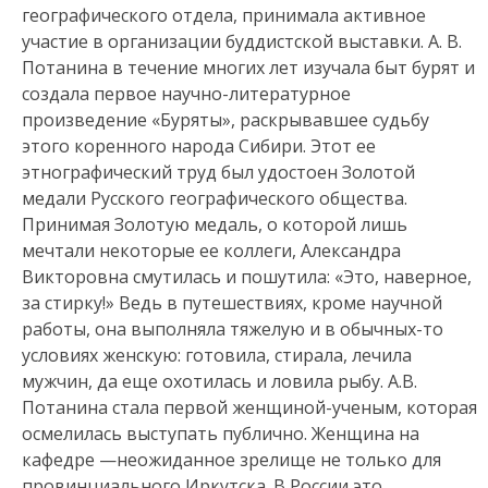
географического отдела, принимала активное
участие в организации буддистской выставки. А. В.
Потанина в течение многих лет изучала быт бурят и
создала первое научно-литературное
произведение «Буряты», раскрывавшее судьбу
этого коренного народа Сибири. Этот ее
этнографический труд был удостоен Золотой
медали Русского географического общества.
Принимая Золотую медаль, о которой лишь
мечтали некоторые ее коллеги, Александра
Викторовна смутилась и пошутила: «Это, наверное,
за стирку!» Ведь в путешествиях, кроме научной
работы, она выполняла тяжелую и в обычных-то
условиях женскую: готовила, стирала, лечила
мужчин, да еще охотилась и ловила рыбу. А.В.
Потанина стала первой женщиной-ученым, которая
осмелилась выступать публично. Женщина на
кафедре —неожиданное зрелище не только для
провинциального Иркутска. В России это