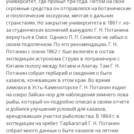
университет, где пробыл три года. Летом на свои
скромные средства он отправлялся на ботанические
и геологические экскурсии, мечтая о дальних
странствиях. Но закрытие университета в 1861 г. из-
за студенческих волнений вынудило Г. Н. Потанина
вернуться в Омск. Однако П. П. Семёнов не забыл о
своем подопечном. По его рекомендации, Г. Н.
Потанин с осени 1862 г. был включён в состав
экспедиции астронома Струве в пограничную с
Китаем полосу между Алтаем и Алатау. Там Г. Н.
Потанин собрал гербарий и сведения о быте
казахов, кочевавших в этом крае. Во время
зимовки в Усть-Каменогорске Г. Н. Потанин ездил
на озеро Зайсан-нор для наблюдения зимнего лова
рыбы, который он подробно описал в своём отчёте
и добился улучшения условий для казахов,
арендовавших участки рыболовства. В 1864 г. в
экспедиции на хребет Тарбагатай Г. Н. Потанин
собрал много данных о быте казахов на летних