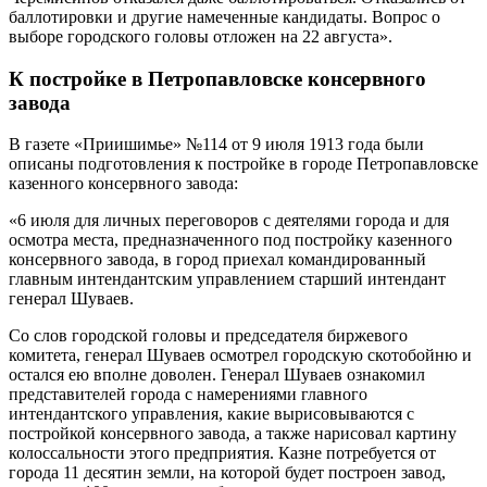
баллотировки и другие намеченные кандидаты. Вопрос о
выборе городского головы отложен на 22 августа».
К постройке в Петропавловске консервного
завода
В газете «Приишимье» №114 от 9 июля 1913 года были
описаны подготовления к постройке в городе Петропавловске
казенного консервного завода:
«6 июля для личных переговоров с деятелями города и для
осмотра места, предназначенного под постройку казенного
консервного завода, в город приехал командированный
главным интендантским управлением старший интендант
генерал Шуваев.
Со слов городской головы и председателя биржевого
комитета, генерал Шуваев осмотрел городскую скотобойню и
остался ею вполне доволен. Генерал Шуваев ознакомил
представителей города с намерениями главного
интендантского управления, какие вырисовываются с
постройкой консервного завода, а также нарисовал картину
колоссальности этого предприятия. Казне потребуется от
города 11 десятин земли, на которой будет построен завод,