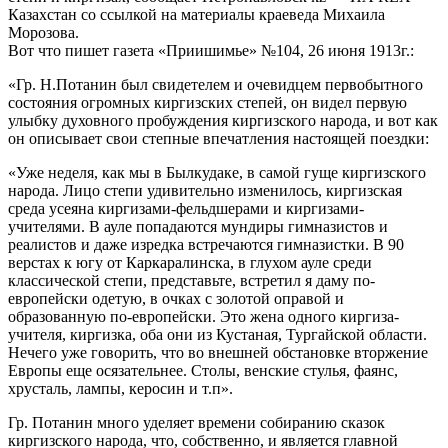
Казахстан со ссылкой на материалы краеведа Михаила
Морозова.
Вот что пишет газета «Приишимье» №104, 26 июня 1913г.:
«Гр. Н.Потанин был свидетелем и очевидцем первобытного
состояния огромных киргизских степей, он видел первую
улыбку духовного пробуждения киргизского народа, и вот как
он описывает свои степные впечатления настоящей поездки:
«Уже неделя, как мы в Былкудаке, в самой гуще киргизского
народа. Лицо степи удивительно изменилось, киргизская
среда усеяна киргизами-фельдшерами и киргизами-
учителями. В ауле попадаются мундиры гимназистов и
реалистов и даже изредка встречаются гимназистки. В 90
верстах к югу от Каркаралинска, в глухом ауле среди
классической степи, представьте, встретил я даму по-
европейски одетую, в очках с золотой оправой и
образованную по-европейски. Это жена одного киргиза-
учителя, киргизка, оба они из Кустаная, Тургайской области.
Нечего уже говорить, что во внешней обстановке вторжение
Европы еще осязательнее. Столы, венские стулья, фаянс,
хрусталь, лампы, керосин и т.п».
Гр. Потанин много уделяет времени собиранию сказок
киргизского народа, что, собственно, и является главной