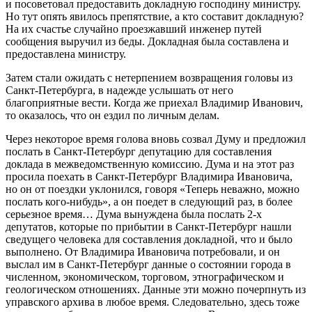
и посоветовал предоставить докладную господину министру.
Но тут опять явилось препятствие, а кто составит докладную?
На их счастье случайно проезжавший инженер путей
сообщения выручил из беды. Докладная была составлена и
предоставлена министру.
Затем стали ожидать с нетерпением возвращения головы из
Санкт-Петербурга, в надежде услышать от него
благоприятные вести. Когда же приехал Владимир Иванович,
то оказалось, что он ездил по личным делам.
Через некоторое время голова вновь созвал Думу и предложил
послать в Санкт-Петербург депутацию для составления
доклада в межведомственную комиссию. Дума и на этот раз
просила поехать в Санкт-Петербург Владимира Ивановича,
но он от поездки уклонился, говоря «Теперь неважно, можно
послать кого-нибудь», а он поедет в следующий раз, в более
серьезное время… Дума вынуждена была послать 2-х
депутатов, которые по прибытии в Санкт-Петербург нашли
сведущего человека для составления докладной, что и было
выполнено. От Владимира Ивановича потребовали, и он
выслал им в Санкт-Петербург данные о состоянии города в
численном, экономическом, торговом, этнографическом и
геологическом отношениях. Данные эти можно почерпнуть из
управского архива в любое время. Следовательно, здесь тоже