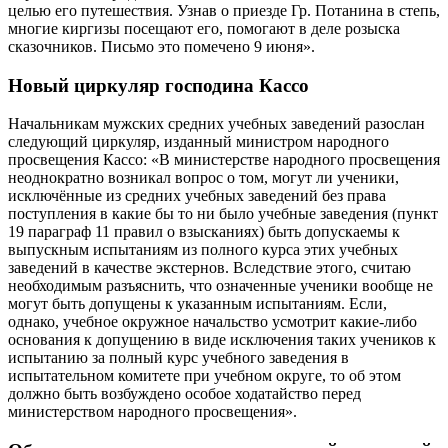
целью его путешествия. Узнав о приезде Гр. Потанина в степь,
многие киргизы посещают его, помогают в деле розыска
сказочников. Письмо это помечено 9 июня».
Новый циркуляр господина Кассо
Начальникам мужских средних учебных заведений разослан
следующий циркуляр, изданный министром народного
просвещения Кассо: «В министерстве народного просвещения
неоднократно возникал вопрос о том, могут ли ученики,
исключённые из средних учебных заведений без права
поступления в какие бы то ни было учебные заведения (пункт
19 параграф 11 правил о взысканиях) быть допускаемы к
выпускным испытаниям из полного курса этих учебных
заведений в качестве экстернов. Вследствие этого, считаю
необходимым разъяснить, что означенные ученики вообще не
могут быть допущены к указанным испытаниям. Если,
однако, учебное окружное начальство усмотрит какие-либо
основания к допущению в виде исключения таких учеников к
испытанию за полный курс учебного заведения в
испытательном комитете при учебном округе, то об этом
должно быть возбуждено особое ходатайство перед
министерством народного просвещения».