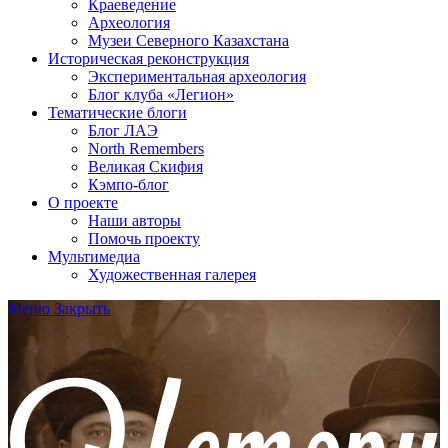
Краеведение
Археология
Музеи Северного Казахстана
Историческая реконструкция
Экспериментальная археология
Блог клуба «Легион»
Тематические блоги
Блог ЛАЭ
North Remembers
Великая Скифия
Кэмпо-блог
О проекте
Наши авторы
Помочь проекту
Мультимедиа
Художественная галерея
Меню
Закрыть