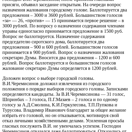
присяги, объявил заседание открытым. На очереди вопрос
назначения жалования городскому голове. Баллотируется два
предложения – 3000 и 3600 рублей.
Большинством голосов
«за» — 26, «против» — 15 принимается первое решение – в
3000 рублей. По вопросу о назначении содержания членами
управы единогласно принимается предложение в 1500 руб.
Вопрос не баллотируется. Назначение содержания
председателю сиротского дома, баллотируется два
предложения – 900 и 600 рублей. Большинством голосов
принимается в 900 рублей. Вопрос о назначении жалования
секретарю Думы. Вносится два предложения – 1200 и 600
рублей. Вопрос баллотируется и большинством голосов
жалование секретарю Думы определяется в 1200 рублей.
Доложен вопрос о выборе городской головы.
В.И.Черемисинов доложил извлечения из городского
положения о порядке выборов городского головы. Записками
определяются кандидаты. За В.И.Черемисинова — 31 голос,
Шпринбах – 3 голоса, П.Г.Мазаев – 2 голоса и по одному
голосу за А.Д.Смолина, К.И.Геркулесова, Т.П.Пупкова и
Турусова. Владимир Иванович благодарит за общее желание
избрать его головой, но он отказывается, мотивируя свой
отказ личными хозяйственными делами. Усиленная просьба
гласных послужить В.И. не увенчалась успехом. Господин
Черемисинов отказался даже баллотироваться. Отказались от