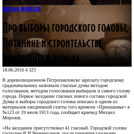
Михаил Морозов
Про выборы городского головы,
Потанине и строительстве
консервного завода
18.06.2016
4 325
В дореволюционном Петропавловске зарплату городскому
градоначальнику назначали гласные думы методом
голосования, методом голосования выбирали и самого голову
города. Первое заседание гласных нового состава городской
Думы и выборы городского головы описано в одном из
материалов ежедневной газеты того времени «Приишимье» в
№123 от 19 июля 1913 года, сообщает краевед Михаил
Морозов.
«На заседании присутствовал 41 гласный. Городской голова
господин В.И.Черемисинов, после принятия гласными