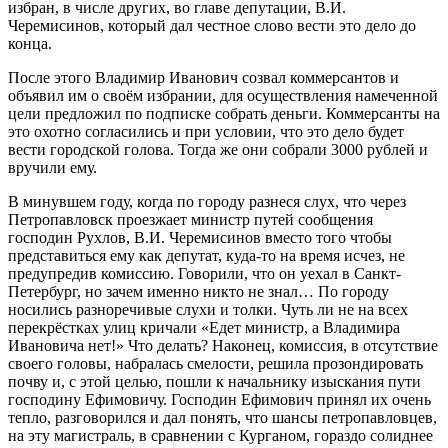
избран, в числе других, во главе депутации, В.И.
Черемисинов, который дал честное слово вести это дело до
конца.
После этого Владимир Иванович созвал коммерсантов и
объявил им о своём избрании, для осуществления намеченной
цели предложил по подписке собрать деньги. Коммерсанты на
это охотно согласились и при условии, что это дело будет
вести городской голова. Тогда же они собрали 3000 рублей и
вручили ему.
В минувшем году, когда по городу разнеся слух, что через
Петропавловск проезжает министр путей сообщения
господин Рухлов, В.И. Черемисинов вместо того чтобы
представиться ему как депутат, куда-то на время исчез, не
предупредив комиссию. Говорили, что он уехал в Санкт-
Петербург, но зачем именно никто не знал… По городу
носились разноречивые слухи и толки. Чуть ли не на всех
перекрёстках улиц кричали «Едет министр, а Владимира
Ивановича нет!» Что делать? Наконец, комиссия, в отсутствие
своего головы, набралась смелости, решила прозондировать
почву и, с этой целью, пошли к начальнику изыскания пути
господину Ефимовичу. Господин Ефимович принял их очень
тепло, разговорился и дал понять, что шансы петропавловцев,
на эту магистраль, в сравнении с Курганом, гораздо солиднее