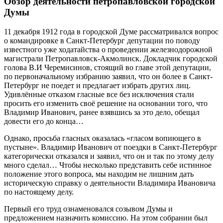
Обзор деятельности петропавловской городской
Думы
11 декабря 1912 года в городской Думе рассматривался вопрос
о командировке в Санкт-Петербург депутации по поводу
известного уже ходатайства о проведении железнодорожной
магистрали Петропавловск-Акмолинск. Докладчик городской
голова В.И Черемисинов, стоящий во главе этой депутации,
по первоначальному избранию заявил, что он более в Санкт-
Петербург не поедет и предлагает избрать других лиц.
Удивлённые отказом гласные все без исключения стали
просить его изменить своё решение на основании того, что
Владимир Иванович, ранее взявшись за это дело, обещал
довести его до конца…
Однако, просьба гласных оказалась «гласом вопиющего в
пустыне». Владимир Иванович от поездки в Санкт-Петербург
категорически отказался и заявил, что он и так по этому делу
много сделал… Чтобы несколько представить себе истинное
положение этого вопроса, мы находим не лишним дать
историческую справку о деятельности Владимира Ивановича
по настоящему делу.
Первый его труд ознаменовался созывом Думы и
предложением назначить комиссию. На этом собрании был