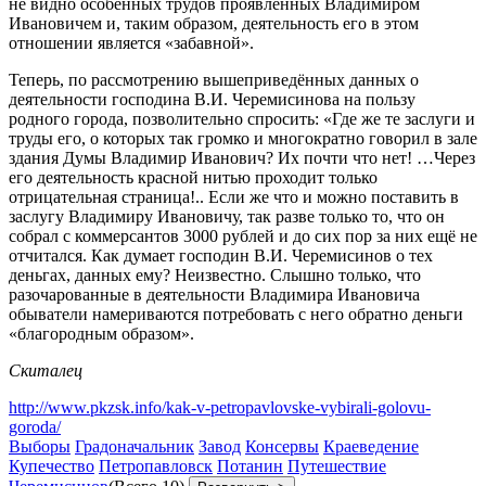
не видно особенных трудов проявленных Владимиром
Ивановичем и, таким образом, деятельность его в этом
отношении является «забавной».
Теперь, по рассмотрению вышеприведённых данных о
деятельности господина В.И. Черемисинова на пользу
родного города, позволительно спросить: «Где же те заслуги и
труды его, о которых так громко и многократно говорил в зале
здания Думы Владимир Иванович? Их почти что нет! …Через
его деятельность красной нитью проходит только
отрицательная страница!.. Если же что и можно поставить в
заслугу Владимиру Ивановичу, так разве только то, что он
собрал с коммерсантов 3000 рублей и до сих пор за них ещё не
отчитался. Как думает господин В.И. Черемисинов о тех
деньгах, данных ему? Неизвестно. Слышно только, что
разочарованные в деятельности Владимира Ивановича
обыватели намериваются потребовать с него обратно деньги
«благородным образом».
Скиталец
http://www.pkzsk.info/kak-v-petropavlovske-vybirali-golovu-
goroda/
Выборы
Градоначальник
Завод
Консервы
Краеведение
Купечество
Петропавловск
Потанин
Путешествие