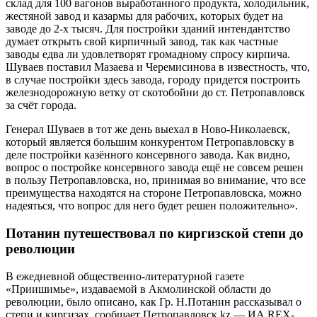
склад для 100 вагонов выработанного продукта, холодильник,
жестяной завод и казармы для рабочих, которых будет на
заводе до 2-х тысяч. Для постройки зданий интендантство
думает открыть свой кирпичный завод, так как частные
заводы едва ли удовлетворят громадному спросу кирпича.
Шуваев поставил Мазаева и Черемисинова в известность, что,
в случае постройки здесь завода, городу придется построить
железнодорожную ветку от скотобойни до ст. Петропавловск
за счёт города.
Генерал Шуваев в тот же день выехал в Ново-Николаевск,
который является большим конкурентом Петропавловску в
деле постройки казённого консервного завода. Как видно,
вопрос о постройке консервного завода ещё не совсем решен
в пользу Петропавловска, но, принимая во внимание, что все
преимущества находятся на стороне Петропавловска, можно
надеяться, что вопрос для него будет решен положительно».
Потанин путешествовал по киргизской степи до
революции
В ежедневной общественно-литературной газете
«Приишимье», издаваемой в Акмолинской области до
революции, было описано, как Гр. Н.Потанин рассказывал о
степи и киргизах, сообщает Петропавловск kz — ИА REX-