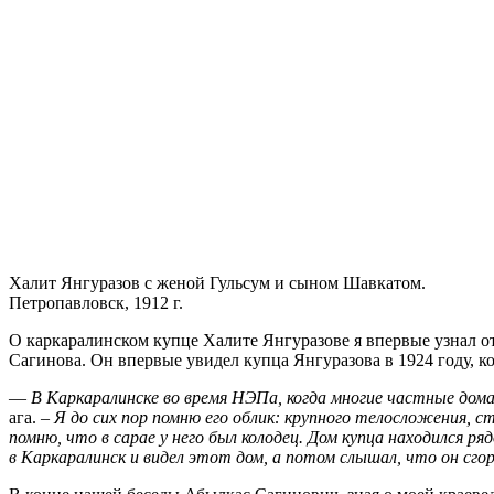
Халит Янгуразов с женой Гульсум и сыном Шавкатом.
Петропавловск, 1912 г.
О каркаралинском купце Халите Янгуразове я впервые узнал о
Сагинова. Он впервые увидел купца Янгуразова в 1924 году, ко
—
В Каркаралинске во время НЭПа, когда многие частные дома
ага. –
Я до сих пор помню его облик: крупного телосложения, 
помню, что в сарае у него был колодец. Дом купца находился 
в Каркаралинск и видел этот дом, а потом слышал, что он сго