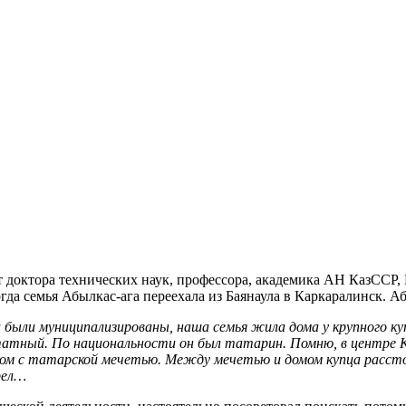
т доктора технических наук, профессора, академика АН КазССР
гда семья Абылкас-ага переехала из Баянаула в Каркаралинск. Аб
 были муниципализированы, наша семья жила дома у крупного куп
статный. По национальности он был татарин. Помню, в центре К
рядом с татарской мечетью. Между мечетью и домом купца рассто
рел…