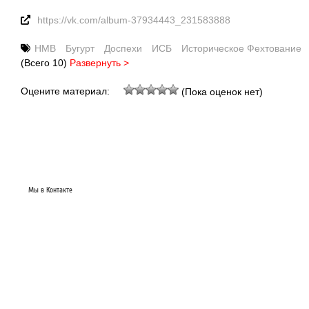
https://vk.com/album-37934443_231583888
HMB
Бугурт
Доспехи
ИСБ
Историческое Фехтование
(Всего 10)
Развернуть >
Оцените материал:
(Пока оценок нет)
Мы в Контакте