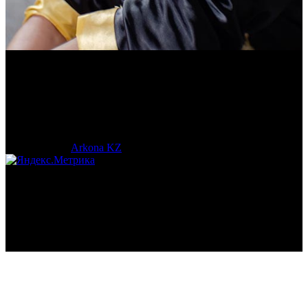
Василий Джан
Тренер и популяризатор Кендо.
© 2017-2023 |
Arkona KZ
| All Rights Reserved.
Подробная статистика >