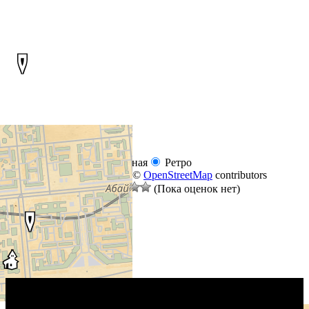
+
−
Обычная
Реалистичная
Ретро
Leaflet
|
©
Thunderforest
, ©
OpenStreetMap
contributors
Оцените материал:
(Пока оценок нет)