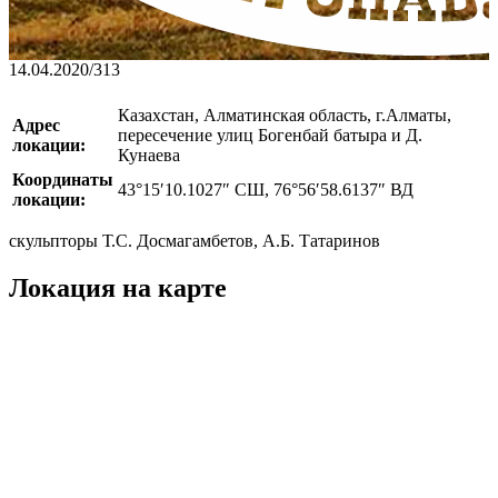
14.04.2020
/
313
Казахстан, Алматинская область, г.Алматы,
Адрес
пересечение улиц Богенбай батыра и Д.
локации:
Кунаева
Координаты
43°15′10.1027″ СШ, 76°56′58.6137″ ВД
локации:
скульпторы Т.С. Досмагамбетов, А.Б. Татаринов
Локация на карте