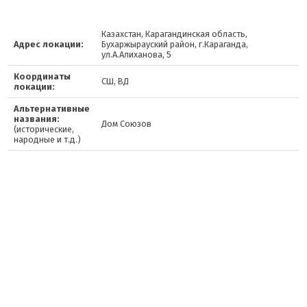
Казахстан, Карагандинская область,
Адрес локации:
Бухаржырауский район, г.Караганда,
ул.А.Алиханова, 5
Координаты
СШ, ВД
локации:
Альтернативные
названия:
Дом Союзов
(исторические,
народные и т.д.)