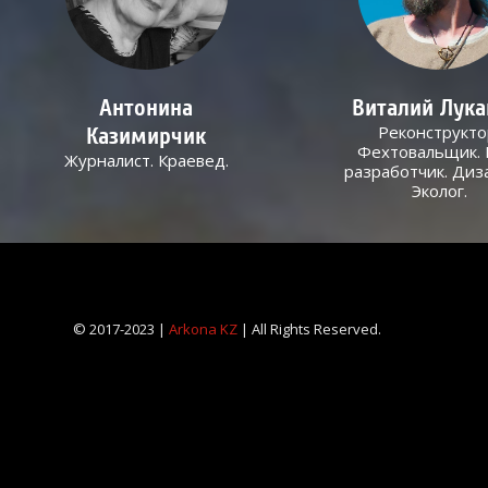
Антонина
Виталий Лук
Реконструкто
Казимирчик
Фехтовальщик. 
Журналист. Краевед.
разработчик. Диз
Эколог.
© 2017-2023 |
Arkona KZ
| All Rights Reserved.