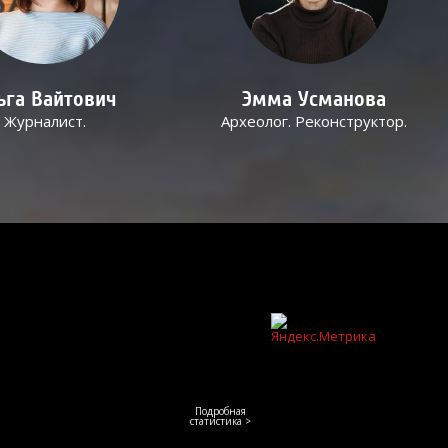
ьга Вайтович
Эмма Усманова
Журналист.
Археолог. Реконструктор.
Подробная
статистика >