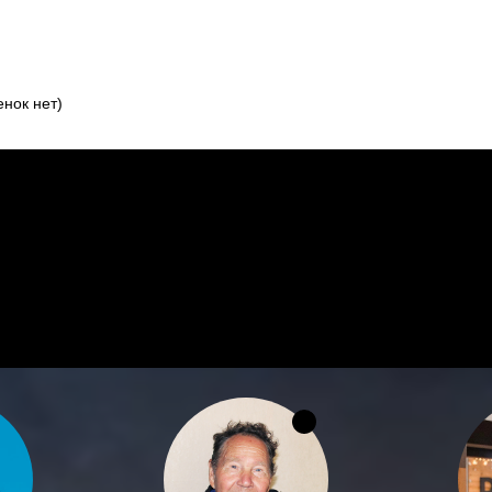
нок нет)