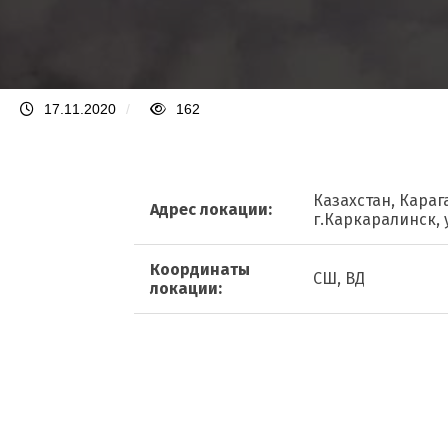
17.11.2020
/
162
Казахстан, Кара
Адрес локации:
г.Каркаралинск, 
Координаты
СШ, ВД
локации: