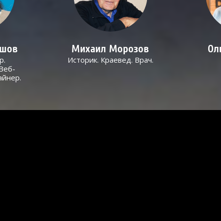
ашов
Михаил Морозов
Ол
р.
Историк. Краевед. Врач.
Веб-
айнер.