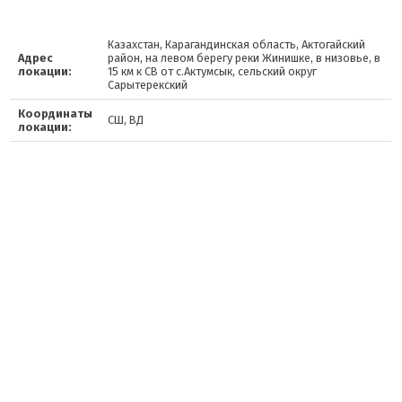
Казахстан, Карагандинская область, Актогайский
Адрес
район, на левом берегу реки Жинишке, в низовье, в
локации:
15 км к СВ от с.Актумсык, сельский округ
Сарытерекский
Координаты
СШ, ВД
локации: