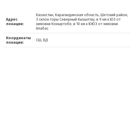
Казахстан, Карагандинская область, Шетский район,
Адрес
З склон горы Северный Кызылтау, в 9 км к ЮЗ от
локации:
зимовки Коныртобе, в 10 км к ЮЮЗ от зимовки
Алабас
Координаты
СШ, ВД
локации: