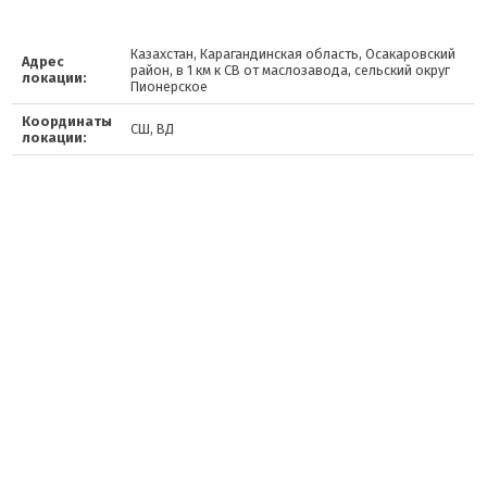
Казахстан, Карагандинская область, Осакаровский
Адрес
район, в 1 км к СВ от маслозавода, сельский округ
локации:
Пионерское
Координаты
СШ, ВД
локации: