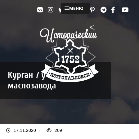
МЕНЮ
Курган 7 у
маслозавода
17.11.2020
/
209