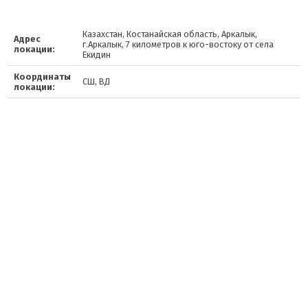
Казахстан, Костанайская область, Аркалык,
Адрес
г.Аркалык, 7 километров к юго-востоку от села
локации:
Екидин
Координаты
СШ, ВД
локации: