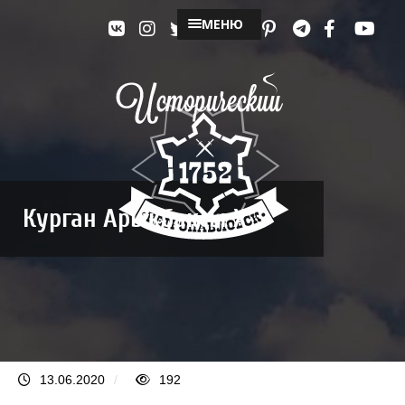
МЕНЮ
Курган Арыкбаксы X
13.06.2020
/
192