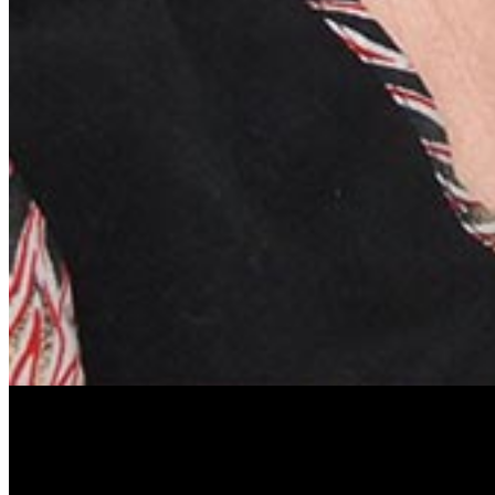
Антонина Казимирчик
Журналист. Краевед.