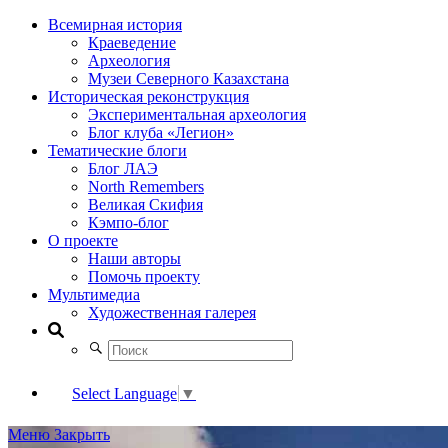
Всемирная история
Краеведение
Археология
Музеи Северного Казахстана
Историческая реконструкция
Экспериментальная археология
Блог клуба «Легион»
Тематические блоги
Блог ЛАЭ
North Remembers
Великая Скифия
Кэмпо-блог
О проекте
Наши авторы
Помочь проекту
Мультимедиа
Художественная галерея
Select Language
▼
Меню
Закрыть