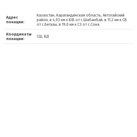
Казахстан, Карагандинская область, Актогайский
Адрес
район, в 4,93 км к ЮВ от с.Шабанбай, в 11,2 км к СВ
локации:
от с.Бегазы, в 19,0 км к СЗ от с.Сона
Координаты
СШ, ВД
локации: