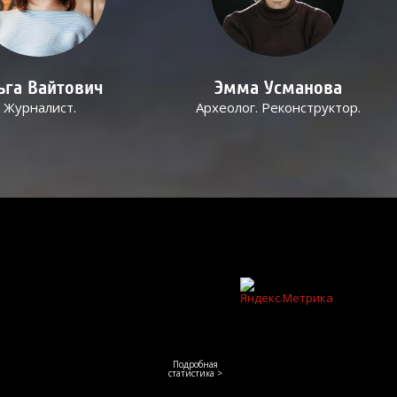
ьга Вайтович
Эмма Усманова
Журналист.
Археолог. Реконструктор.
Подробная
статистика >