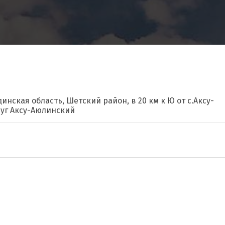
инская область, Шетский район, в 20 км к Ю от с.Аксу-
руг Аксу-Аюлинский