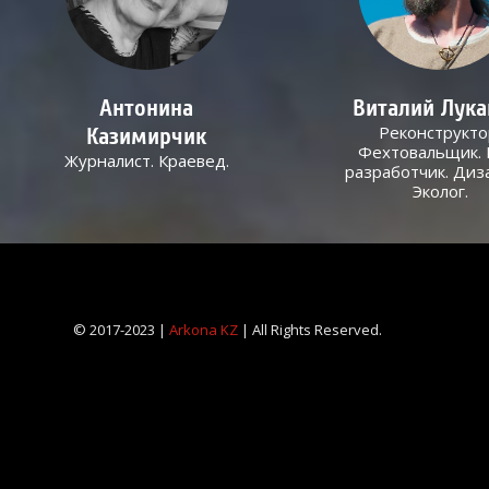
Антонина
Виталий Лук
Реконструкто
Казимирчик
Фехтовальщик. 
Журналист. Краевед.
разработчик. Диз
Эколог.
© 2017-2023 |
Arkona KZ
| All Rights Reserved.