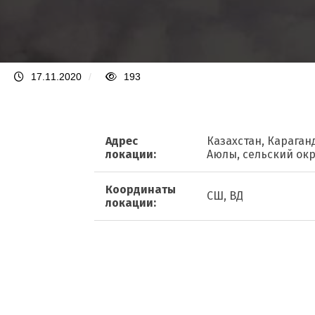
17.11.2020
/
193
Адрес
Казахстан, Караганд
локации:
Аюлы, сельский ок
Координаты
СШ, ВД
локации: