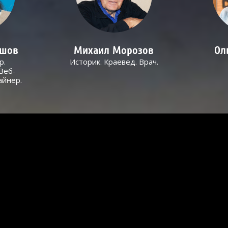
ашов
Михаил Морозов
Ол
р.
Историк. Краевед. Врач.
Веб-
айнер.