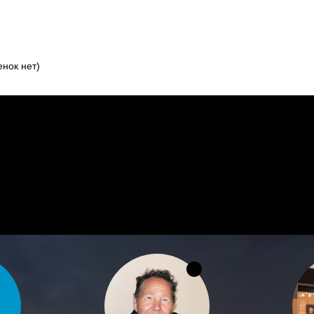
нок нет)