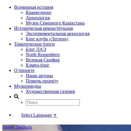
Всемирная история
Краеведение
Археология
Музеи Северного Казахстана
Историческая реконструкция
Экспериментальная археология
Блог клуба «Легион»
Тематические блоги
Блог ЛАЭ
North Remembers
Великая Скифия
Кэмпо-блог
О проекте
Наши авторы
Помочь проекту
Мультимедиа
Художественная галерея
Select Language
▼
Меню
Закрыть