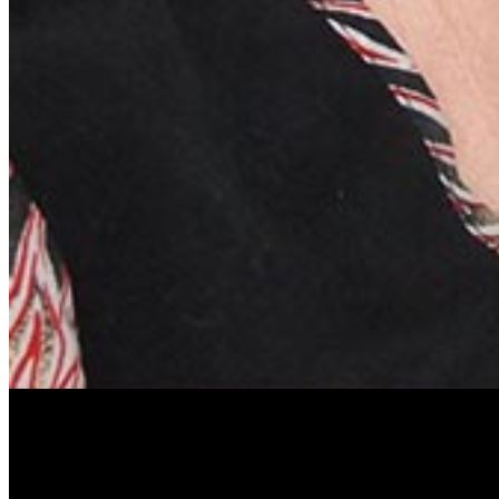
Антонина Казимирчик
Журналист. Краевед.