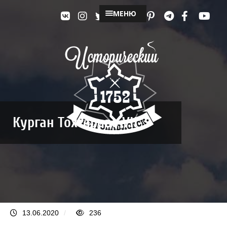
МЕНЮ
Курган Тохтарово VII
13.06.2020
/
236