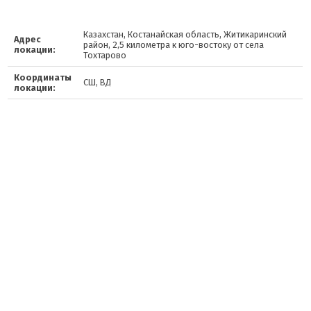
Казахстан, Костанайская область, Житикаринский
Адрес
район, 2,5 километра к юго-востоку от села
локации:
Тохтарово
Координаты
СШ, ВД
локации: