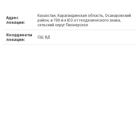
Казахстан, Карагандинская область, Осакаровский
Адрес
район, в 700 м к ЮЗ от геодезического знака,
локации:
сельский округ Пионерское
Координаты
СШ, ВД
локации: