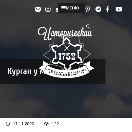
МЕНЮ
Курган у маслозавода
17.11.2020
/
122