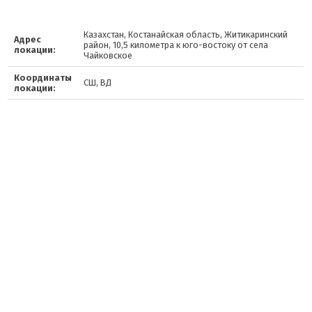
Казахстан, Костанайская область, Житикаринский
Адрес
район, 10,5 километра к юго-востоку от села
локации:
Чайковское
Координаты
СШ, ВД
локации: