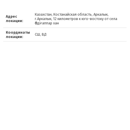
Казахстан, Костанайская область, Аркалык,
Адрес
г.Аркалык, 12 километров к юго-востоку от села
локации:
Әбдіғаппар хан
Координаты
СШ, ВД
локации: