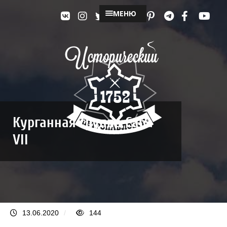
МЕНЮ
Курганная группа Саба
VII
13.06.2020
/
144