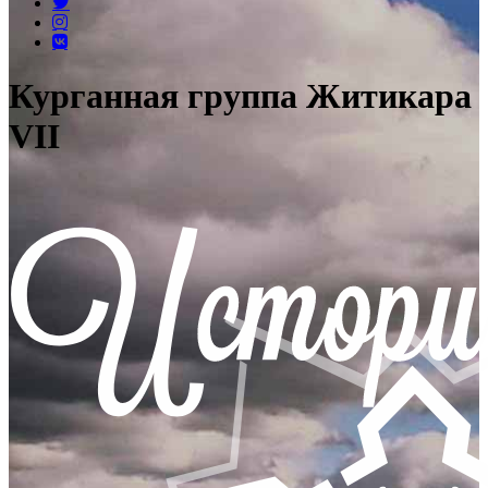
Курганная группа Житикара
VII