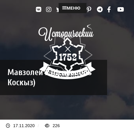
МЕНЮ
Мавзолей 2 (Некрополь
Коскыз)
17.11.2020
/
226