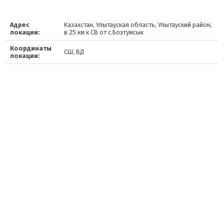
Адрес
Казахстан, Улытауская область, Улытауский район,
локации:
в 25 км к СВ от с.Бозтумсык
Координаты
СШ, ВД
локации: