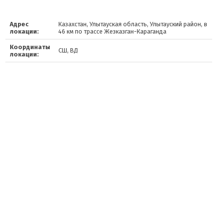
Адрес
Казахстан, Улытауская область, Улытауский район, в
локации:
46 км по трассе Жезказган-Караганда
Координаты
СШ, ВД
локации: