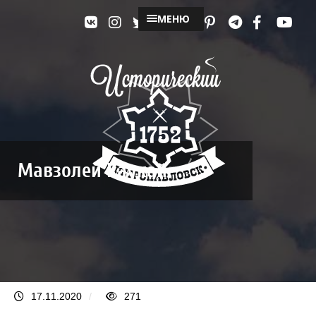
МЕНЮ
Мавзолей Каукай
17.11.2020
/
271