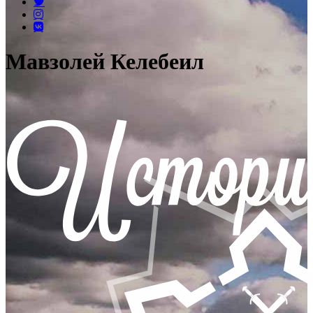
Мавзолей Келебеил