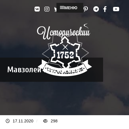
МЕНЮ
Мавзолей Шегир бия
17.11.2020
/
298