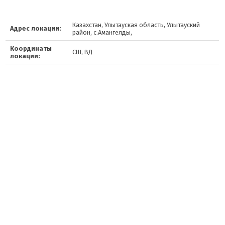
Казахстан, Улытауская область, Улытауский
Адрес локации:
район, с.Амангелды,
Координаты
СШ, ВД
локации: