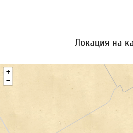
Локация на к
+
−