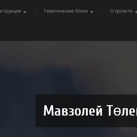
нструкция
Тематические блоги
О проекте
Мавзолей Төле