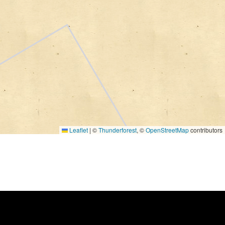
Leaflet
|
©
Thunderforest
, ©
OpenStreetMap
contributors