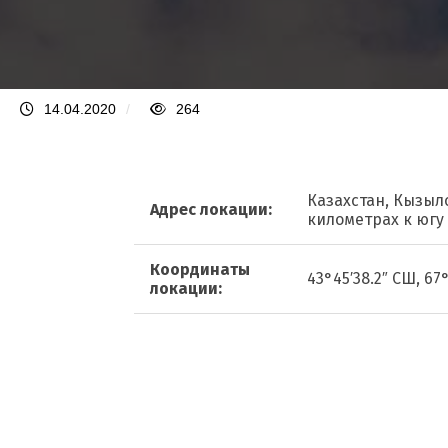
14.04.2020
/
264
Казахстан, Кызыл
Адрес локации:
километрах к югу
Координаты
43°45′38.2″ СШ, 67°
локации: