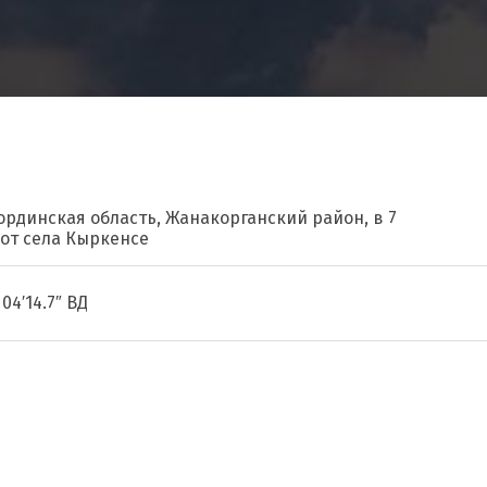
ординская область, Жанакорганский район, в 7
 от села Кыркенсе
04′14.7″ ВД