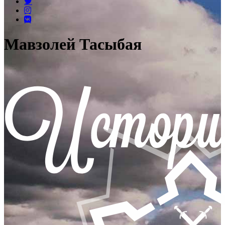
Мавзолей Тасыбая