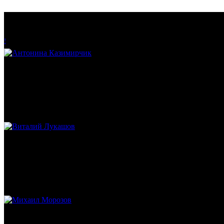
!
Антонина Казимирчик
Журналист. Краевед.
Виталий Лукашов
Реконструктор. Фехтовальщик. Веб-разработчик. Дизайнер. Эко