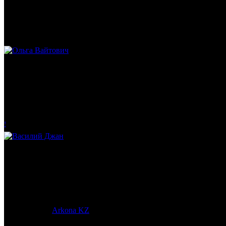
Михаил Морозов
Историк. Краевед. Врач.
Ольга Вайтович
Журналист.
!
Василий Джан
Тренер и популяризатор Кендо.
© 2017-2023 |
Arkona KZ
| All Rights Reserved.