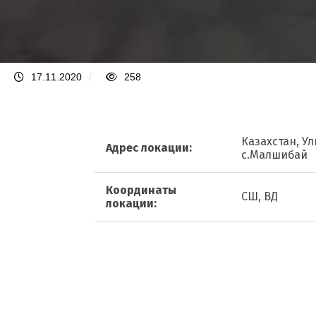
17.11.2020
/
258
Казахстан, Ул
Адрес локации:
с.Малшибай
Координаты
СШ, ВД
локации: