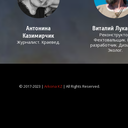
Антонина
Виталий Лук
Реконструкто
Казимирчик
Фехтовальщик. 
Журналист. Краевед.
разработчик. Диз
Эколог.
© 2017-2023 |
Arkona KZ
| All Rights Reserved.