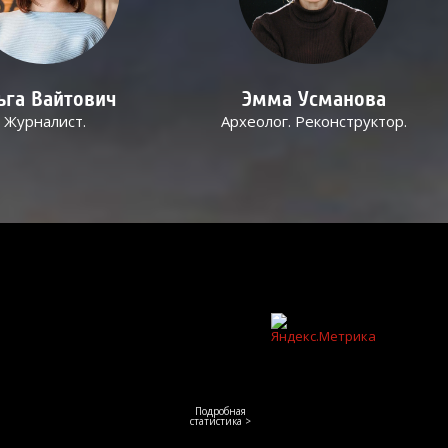
ьга Вайтович
Эмма Усманова
Журналист.
Археолог. Реконструктор.
Подробная
статистика >