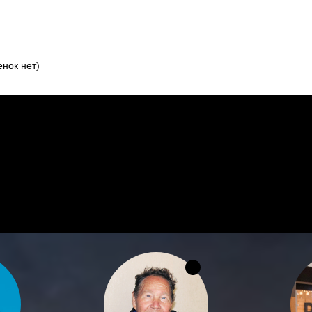
нок нет)