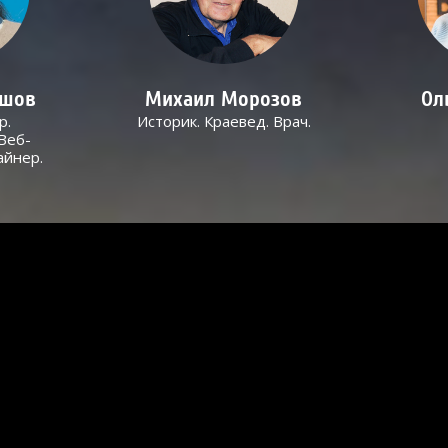
ашов
Михаил Морозов
Ол
р.
Историк. Краевед. Врач.
Веб-
айнер.