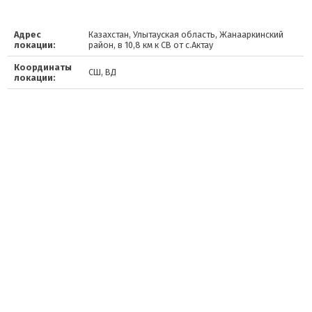
Адрес
Казахстан, Улытауская область, Жанааркинский
локации:
район, в 10,8 км к СВ от с.Актау
Координаты
СШ, ВД
локации: