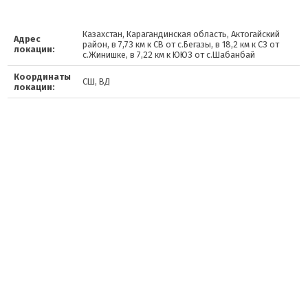
Казахстан, Карагандинская область, Актогайский
Адрес
район, в 7,73 км к СВ от с.Бегазы, в 18,2 км к СЗ от
локации:
с.Жинишке, в 7,22 км к ЮЮЗ от с.Шабанбай
Координаты
СШ, ВД
локации: