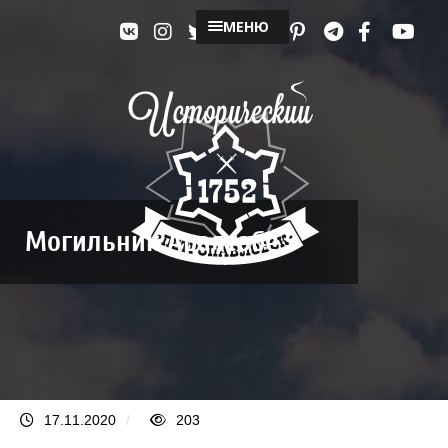
МЕНЮ
Могильник Аралтобе 3
17.11.2020
/
203