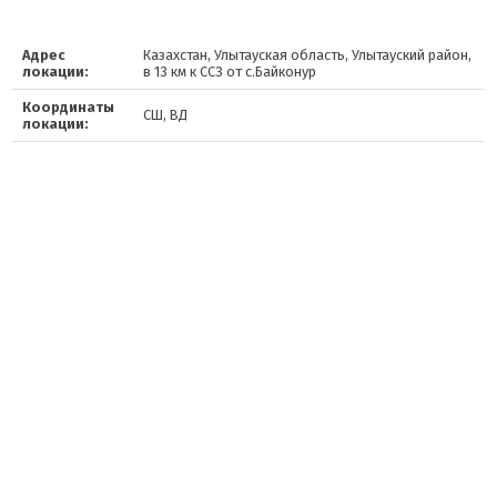
Адрес
Казахстан, Улытауская область, Улытауский район,
локации:
в 13 км к ССЗ от с.Байконур
Координаты
СШ, ВД
локации: