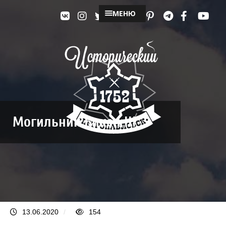
МЕНЮ
Могильник Бикен III
13.06.2020
/
154