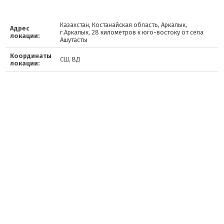
Казахстан, Костанайская область, Аркалык,
Адрес
г.Аркалык, 28 километров к юго-востоку от села
локации:
Ашутасты
Координаты
СШ, ВД
локации: