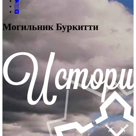
Могильник Буркитти